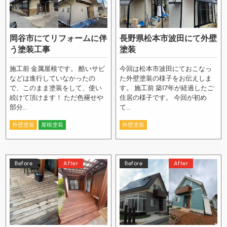
岡谷市にてリフォームに伴
長野県松本市波田にて外壁
う塗装工事
塗装
施工前 金属屋根です。 酷いサビ
今回は松本市波田にておこなっ
などは進行していなかったの
た外壁塗装の様子をお伝えしま
で、このまま塗装をして、使い
す。 施工前 築17年が経過したご
続けて頂けます！ ただ色褪せや
住居の様子です。 今回が初め
部分...
て...
外壁塗装
屋根塗装
外壁塗装
Before
After
Before
After