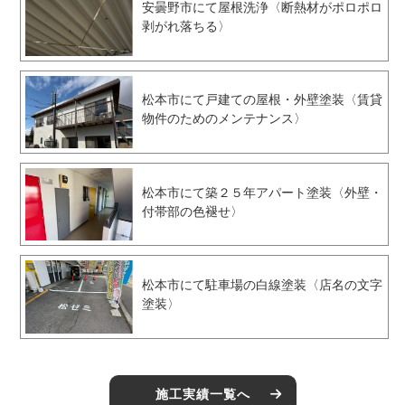
安曇野市にて屋根洗浄〈断熱材がポロポロ
剥がれ落ちる〉
松本市にて戸建ての屋根・外壁塗装〈賃貸
物件のためのメンテナンス〉
松本市にて築２５年アパート塗装〈外壁・
付帯部の色褪せ〉
松本市にて駐車場の白線塗装〈店名の文字
塗装〉
施工実績一覧へ