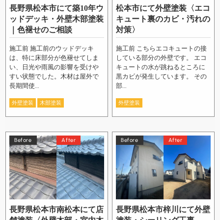
長野県松本市にて築10年ウ
松本市にて外壁塗装〈エコ
ッドデッキ・外壁木部塗装
キュート裏のカビ・汚れの
｜色褪せのご相談
対策〉
施工前 施工前のウッドデッキ
施工前 こちらエコキュートの接
は、特に床部分が色褪せてしま
している部分の外壁です。 エコ
い、日光や雨風の影響を受けや
キュートの水が跳ねるところに
すい状態でした。木材は屋外で
黒カビが発生しています。 その
長期間使...
部...
外壁塗装
木部塗装
外壁塗装
Before
After
Before
After
長野県松本市南松本にて店
長野県松本市梓川にて外壁