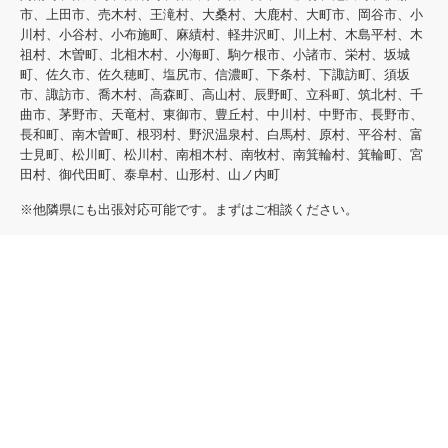
市、上田市、売木村、王滝村、大桑村、大鹿村、大町市、岡谷市、小
川村、小谷村、小布施町、麻績村、軽井沢町、川上村、木島平村、木
祖村、木曽町、北相木村、小海町、駒ケ根市、小諸市、栄村、坂城
町、佐久市、佐久穂町、塩尻市、信濃町、下条村、下諏訪町、須坂
市、諏訪市、喬木村、高森町、高山村、辰野町、立科町、筑北村、千
曲市、茅野市、天竜村、東御市、豊丘村、中川村、中野市、長野市、
長和町、南木曽町、根羽村、野沢温泉村、白馬村、原村、平谷村、富
士見町、松川町、松川村、南相木村、南牧村、南箕輪村、箕輪町、宮
田村、御代田町、泰阜村、山形村、山ノ内町
※他隣県にも出張対応可能です。まずはご相談ください。