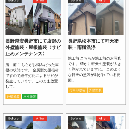
Before
After
Before
After
長野県安曇野市にて店舗の
長野県松本市にて軒天塗
外壁塗装・屋根塗装〈サビ
装・雨樋洗浄
止めメンテナンス〉
施工前 こちらが施工前のお写真
です。 確かに軒天の塗装が大き
施工前 こちらがお悩みだった屋
く剥がれていますね。 このよう
根の状態です。 金属製の屋根材
な軒天の塗装が剥がれている要
ですので経年劣化によるサビが
因...
発生しています。このまま放置
して...
付帯部塗装
外壁塗装
外壁塗装
屋根塗装
Before
After
Before
After