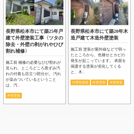
長野県松本市にて築25年戸
長野県松本市にて築20年木
建て外壁塗装工事〈ツタの
造戸建て木造外壁塗装
除去・外壁の剥がれやひび
施工前 塗装が紫外線などで弱っ
割れ補修〉
たところから、色褪せとカビの
発生が起こっています。 表面を
施工前 補修の必要なひび割れが
保護する塗装が劣化してくる
見られ、ところどころ黒ずみ汚
と、木...
れの付着も目立つ部分が。 汚れ
が染みついているということ
付帯部塗装
外壁塗装
木部塗装
は、汚...
外壁塗装