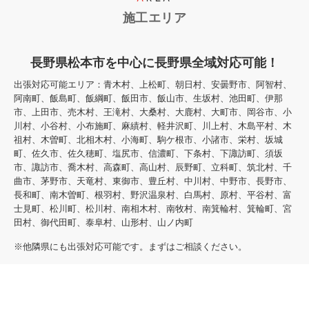
施工エリア
長野県松本市を中心に長野県全域対応可能！
出張対応可能エリア：青木村、上松町、朝日村、安曇野市、阿智村、
阿南町、飯島町、飯綱町、飯田市、飯山市、生坂村、池田町、伊那
市、上田市、売木村、王滝村、大桑村、大鹿村、大町市、岡谷市、小
川村、小谷村、小布施町、麻績村、軽井沢町、川上村、木島平村、木
祖村、木曽町、北相木村、小海町、駒ケ根市、小諸市、栄村、坂城
町、佐久市、佐久穂町、塩尻市、信濃町、下条村、下諏訪町、須坂
市、諏訪市、喬木村、高森町、高山村、辰野町、立科町、筑北村、千
曲市、茅野市、天竜村、東御市、豊丘村、中川村、中野市、長野市、
長和町、南木曽町、根羽村、野沢温泉村、白馬村、原村、平谷村、富
士見町、松川町、松川村、南相木村、南牧村、南箕輪村、箕輪町、宮
田村、御代田町、泰阜村、山形村、山ノ内町
※他隣県にも出張対応可能です。まずはご相談ください。