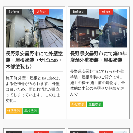
Before
After
Before
After
長野県安曇野市にて外壁塗
長野県安曇野市にて築15年
装・屋根塗装〈サビ止め・
店舗外壁塗装・屋根塗装
木部塗装も〉
長野県安曇野市にて行った外壁
塗装・屋根塗装のご紹介です。
施工前 外壁・屋根ともに劣化に
施工の様子 施工前の建物は、全
よる色褪せがみられます。外壁
体的に木部の色褪せや乾燥が進
は白いため、雨だれ汚れが目立
んで...
ってしまっています。 このまま
劣化...
外壁塗装
屋根塗装
外壁塗装
屋根塗装