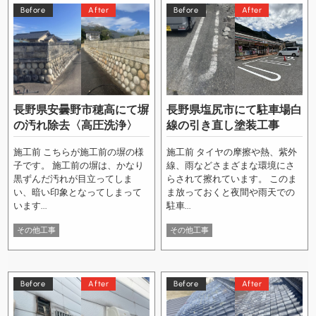
Before
After
Before
After
長野県安曇野市穂高にて塀
長野県塩尻市にて駐車場白
の汚れ除去〈高圧洗浄〉
線の引き直し塗装工事
施工前 こちらが施工前の塀の様
施工前 タイヤの摩擦や熱、紫外
子です。 施工前の塀は、かなり
線、雨などさまざまな環境にさ
黒ずんだ汚れが目立ってしま
らされて擦れています。 このま
い、暗い印象となってしまって
ま放っておくと夜間や雨天での
います...
駐車...
その他工事
その他工事
Before
After
Before
After