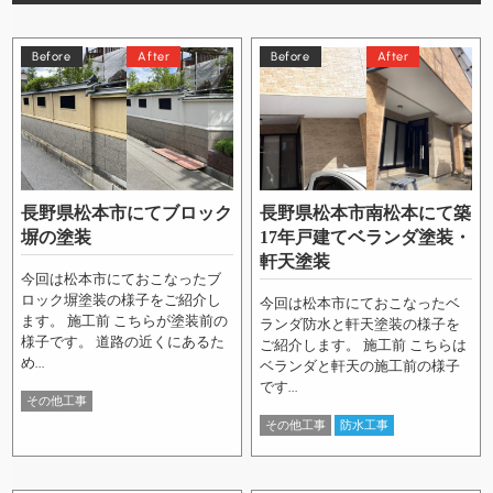
Before
After
Before
After
長野県松本市にてブロック
長野県松本市南松本にて築
塀の塗装
17年戸建てベランダ塗装・
軒天塗装
今回は松本市にておこなったブ
ロック塀塗装の様子をご紹介し
今回は松本市にておこなったベ
ます。 施工前 こちらが塗装前の
ランダ防水と軒天塗装の様子を
様子です。 道路の近くにあるた
ご紹介します。 施工前 こちらは
め...
ベランダと軒天の施工前の様子
です...
その他工事
その他工事
防水工事