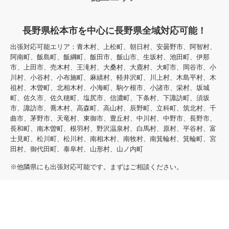
長野県松本市を中心に長野県全域対応可能！
出張対応可能エリア：青木村、上松町、朝日村、安曇野市、阿智村、
阿南町、飯島町、飯綱町、飯田市、飯山市、生坂村、池田町、伊那
市、上田市、売木村、王滝村、大桑村、大鹿村、大町市、岡谷市、小
川村、小谷村、小布施町、麻績村、軽井沢町、川上村、木島平村、木
祖村、木曽町、北相木村、小海町、駒ケ根市、小諸市、栄村、坂城
町、佐久市、佐久穂町、塩尻市、信濃町、下条村、下諏訪町、須坂
市、諏訪市、喬木村、高森町、高山村、辰野町、立科町、筑北村、千
曲市、茅野市、天竜村、東御市、豊丘村、中川村、中野市、長野市、
長和町、南木曽町、根羽村、野沢温泉村、白馬村、原村、平谷村、富
士見町、松川町、松川村、南相木村、南牧村、南箕輪村、箕輪町、宮
田村、御代田町、泰阜村、山形村、山ノ内町
※他隣県にも出張対応可能です。まずはご相談ください。