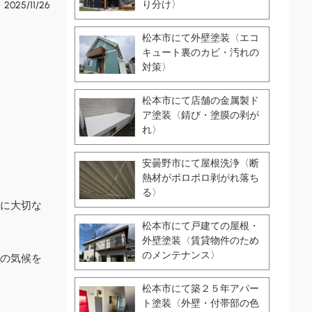
2025/11/26
り分け〉
松本市にて外壁塗装〈エコ
キュート裏のカビ・汚れの
対策〉
松本市にて店舗の金属製ド
ア塗装〈錆び・塗膜の剥が
れ〉
安曇野市にて屋根洗浄〈断
熱材がポロポロ剥がれ落ち
る〉
に大切な
松本市にて戸建ての屋根・
外壁塗装〈賃貸物件のため
のメンテナンス〉
の気候を
松本市にて築２５年アパー
ト塗装〈外壁・付帯部の色