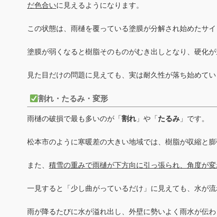
だ色合い
に見えるようになります。
この状態は、雨樋を覆っている塗膜が分解され始めたサイ
塗膜が弱くなると樹脂そのものがむき出しとなり、硬化が
見た目だけの問題に見えても、実は耐久性が落ち始めてい
割れ・たるみ・変形
雨樋の破損で最も多いのが「
割れ
」や「
たるみ
」です。
松本市のように寒暖差の大きい地域では、樹脂が収縮と膨
また、
積雪の重みで雨樋が下方向に引っ張られ、角度が変
一見すると「少し曲がっているだけ」に見えても、水が流
雨が降るたびに水が溢れ出し、外壁に勢いよく雨水が伝わ