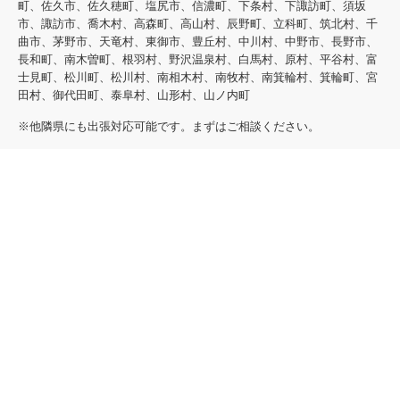
町、佐久市、佐久穂町、塩尻市、信濃町、下条村、下諏訪町、須坂
市、諏訪市、喬木村、高森町、高山村、辰野町、立科町、筑北村、千
曲市、茅野市、天竜村、東御市、豊丘村、中川村、中野市、長野市、
長和町、南木曽町、根羽村、野沢温泉村、白馬村、原村、平谷村、富
士見町、松川町、松川村、南相木村、南牧村、南箕輪村、箕輪町、宮
田村、御代田町、泰阜村、山形村、山ノ内町
※他隣県にも出張対応可能です。まずはご相談ください。