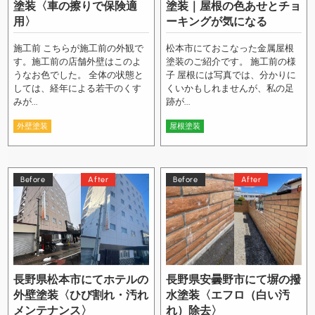
塗装〈車の擦りで保険適
塗装｜屋根の色あせとチョ
用〉
ーキングが気になる
施工前 こちらが施工前の外観で
松本市にておこなった金属屋根
す。施工前の店舗外壁はこのよ
塗装のご紹介です。 施工前の様
うなお色でした。 全体の状態と
子 屋根には写真では、分かりに
しては、経年による若干のくす
くいかもしれませんが、私の足
みが...
跡が...
外壁塗装
屋根塗装
Before
After
Before
After
長野県松本市にてホテルの
長野県安曇野市にて塀の撥
外壁塗装〈ひび割れ・汚れ
水塗装〈エフロ（白い汚
メンテナンス〉
れ）除去〉