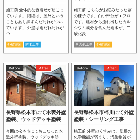
施工前 全体的な色褪せが起こっ
施工前 こちらがお悩みだった塀
ています。 階段は、屋外という
の様子です。白い部分がエフロ
こともあり黒ずんだ汚れがつい
です。建材から流れ出したカル
ています。 外壁は雨だれ汚れが
シウム成分を含んだ雨水が、二
つ...
酸化炭...
外壁塗装
防水工事
その他工事
外壁塗装
Before
After
Before
After
長野県松本市にて木製外壁
長野県松本市梓川にて外壁
塗装、ウッドデッキ塗装
塗装・シーリング工事
今回は松本市にておこなった木
施工前 外壁のくすみは、塗膜の
造外壁塗装、ウッドデッキ塗
化学機能が弱まり、汚染物質が